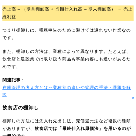
売上高 – （期首棚卸高 + 当期仕入れ高 – 期末棚卸高） ＝ 売上
総利益
つまり棚卸しは、税務申告のために避けては通れない作業なの
です。
また、棚卸しの方法は、業種によって異なります。たとえば、
飲食店と建設業では取り扱う商品も事業内容にも違いがあるた
めです。
関連記事
：
在庫管理の考え方とは～業種別の違いや管理の手法・課題を解
説
飲食店の棚卸し
棚卸しの方法には先入れ先出し法、売価還元法など複数の種類
がありますが、
飲食店では「最終仕入れ原価法」を用いるのが