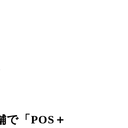
始
舗で「POS＋