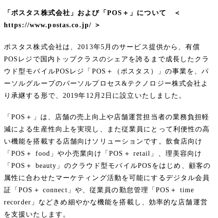
「ポスタス株式会社」および「POS＋」について ＜
https://www.postas.co.jp/ ＞
ポスタス株式会社は、2013年5月のサービス提供から、有償
POSレジで国内トップクラスのシェアを誇るまで成長したクラ
ウド型モバイルPOSレジ「POS＋（ポスタス）」の事業を、パ
ーソルグループのパーソルプロセス&テクノロジー株式会社よ
り承継する形で、2019年12月2日に設立いたしました。
「POS＋」は、店舗の売上向上や店舗運営担当者の業務負担軽
減による生産性向上を実現し、また従業員にとって利便性の高
い機能を搭載する店舗向けソリューションです。飲食店向け
「POS＋ food」や小売業向け「POS＋ retail」、理美容向け
「POS＋ beauty」のクラウド型モバイルPOSをはじめ、顧客の
属性に合わせたマーケティング活動を可能にするデジタル会員
証「POS＋ connect」や、従業員の勤怠管理「POS＋ time
recorder」などきめ細やかな機能を搭載し、効率的な店舗運営
を支援いたします。