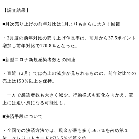
【調査結果】
■月次売り上げの前年対比は1月よりもさらに大きく回復
・2月度の前年対比の売り上げ伸長率は、前月から37.5ポイント
増加し前年対比で170.8％となった。
■新型コロナ新規感染者数との関連
・直近（2月）では売上の減少が見られるものの、前年対比での
売上は150％以上を保持。
一方で感染者数も大きく減少。行動様式も変化を向かえ、売
上には追い風になる可能性も。
■決済手段について
・全国での決済方法では、現金が最も多く56.7％を占め第１
位、クレジットカードが33.5％で第２位。