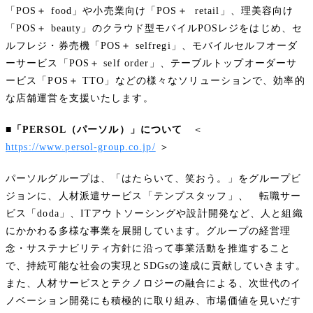
「POS＋ food」や小売業向け「POS＋ retail」、理美容向け
「POS＋ beauty」のクラウド型モバイルPOSレジをはじめ、セ
ルフレジ・券売機「POS＋ selfregi」、モバイルセルフオーダ
ーサービス「POS＋ self order」、テーブルトップオーダーサ
ービス「POS＋ TTO」などの様々なソリューションで、効率的
な店舗運営を支援いたします。
■「PERSOL（パーソル）」について
＜
https://www.persol-group.co.jp/
＞
パーソルグループは、「はたらいて、笑おう。」をグループビ
ジョンに、人材派遣サービス「テンプスタッフ」、 転職サー
ビス「doda」、ITアウトソーシングや設計開発など、人と組織
にかかわる多様な事業を展開しています。グループの経営理
念・サステナビリティ方針に沿って事業活動を推進すること
で、持続可能な社会の実現とSDGsの達成に貢献していきます。
また、人材サービスとテクノロジーの融合による、次世代のイ
ノベーション開発にも積極的に取り組み、市場価値を見いだす