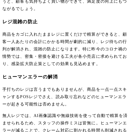
うと、顧客も気持ちよく買い物ができて、満足度の向上にもつ
ながるでしょう。
レジ混雑の防止
商品をカゴに入れたままレジに置くだけで精算ができると、顧
客一人あたりの会計にかかる時間が劇的に減り、レジ待ちの行
列が解消され、混雑の防止になります。特に昨今のコロナ禍の
情勢では、密集・密接を避ける工夫が各小売店に求められてお
り、感染拡大防止策としての効果も見込めます。
ヒューマンエラーの解消
手打ちのレジは言うまでもありませんが、商品を一点一点スキ
ャンするPOSレジでさえ、読み取り忘れなどのヒューマンエラ
ーが起きる可能性は否めません。
無人レジでは、AI画像認識や無線技術を使って自動で精算を済
ませられるため、スタッフの操作ミスは皆無に。ヒューマンエ
ラーが減ることで、クレーム対応に割かれる時間も削減される